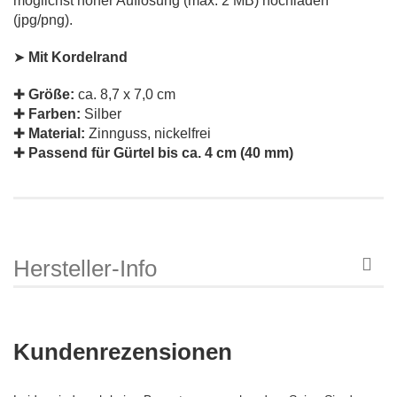
möglichst hoher Auflösung (max. 2 MB) hochladen
(jpg/png).
➤
Mit Kordelrand
✚
Größe:
ca. 8,7 x 7,0 cm
✚
Farben:
Silber
✚
Material:
Zinnguss, nickelfrei
✚
Passend für Gürtel bis ca. 4 cm (40 mm)
Hersteller-Info
Kundenrezensionen