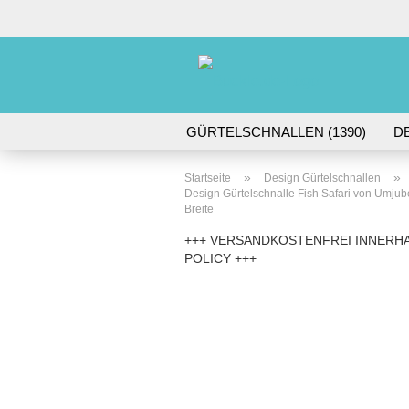
GÜRTELSCHNALLEN (1390)
D
DORNSCHNALLEN (61)
GÜRTE
»
»
Startseite
Design Gürtelschnallen
Design Gürtelschnalle Fish Safari von Umjubelt
Breite
+++ VERSANDKOSTENFREI INNERHA
POLICY +++