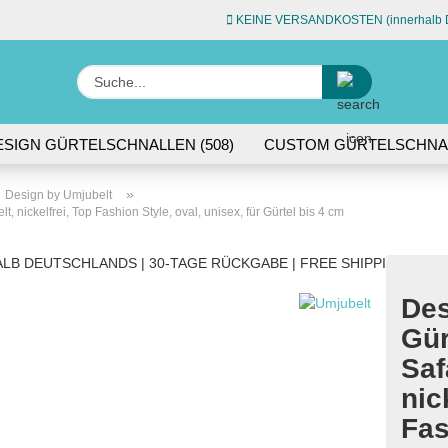
KEINE VERSANDKOSTEN (innerhalb D
Sprache auswähle
Suche...
E-Ma
ESIGN GÜRTELSCHNALLEN (508)
CUSTOM GÜRTELSCHNAL
L (74)
ACCESSOIRES (45)
Pas
»
Design by Umjubelt
, nickelfrei, Top Fashion Style, oval, unisex, für Gürtel bis 4 cm
LB DEUTSCHLANDS | 30-TAGE RÜCKGABE | FREE SHIPPING WITH
Des
Konto 
Gür
Passw
Saf
nic
Fas