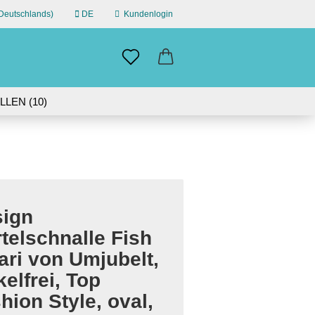
eutschlands)
DE
Kundenlogin
n
il
LEN (10)
ÜBER UNS
swort
IN GERMANY | 30-DAY RETURN
ign
erstellen
telschnalle Fish
ort vergessen?
ari von Umjubelt,
kelfrei, Top
hion Style, oval,