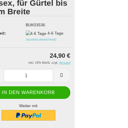
sex, für Gürtel bis
m Breite
BUK03536
eit:
4-6 Tage
(Ausland abweichend)
24,90 €
inkl. 19% MwSt. zzgl.
Versand
Weiter mit