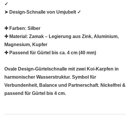
✓
➤ Design-Schnalle von Umjubelt ✓
✚ Farben:
Silber
✚ Material:
Zamak – Legierung aus
Z
ink,
A
luminium,
Ma
gnesium,
K
upfer
✚ Passend für Gürtel bis ca. 4 cm (40 mm)
Ovale Design-Gürtelschnalle mit zwei Koi-Karpfen in
harmonischer Wasserstruktur. Symbol für
Verbundenheit, Balance und Partnerschaft. Nickelfrei &
passend für Gürtel bis 4 cm.