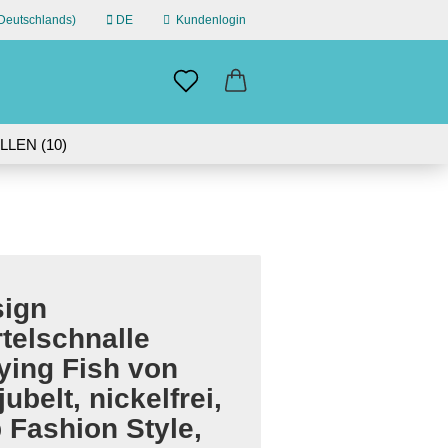
eutschlands)
DE
Kundenlogin
n
il
LEN (10)
ÜBER UNS
swort
IN GERMANY | 30-DAY RETURN
ign
erstellen
telschnalle
ort vergessen?
ying Fish von
ubelt, nickelfrei,
 Fashion Style,