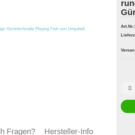
run
Gür
Art.Nr.:
Lieferz
Versan
h Fragen?
Hersteller-Info