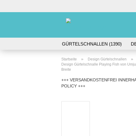
GÜRTELSCHNALLEN (1390)
D
DORNSCHNALLEN (61)
GÜRTE
»
»
Startseite
Design Gürtelschnallen
Design Gürtelschnalle Playing Fish von Umjubel
Breite
+++ VERSANDKOSTENFREI INNERHA
POLICY +++