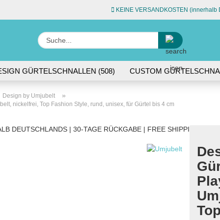
KEINE VERSANDKOSTEN (innerhalb D
Sprache auswähle
Suche...
E-Ma
ESIGN GÜRTELSCHNALLEN (508)
CUSTOM GÜRTELSCHNAL
L (74)
ACCESSOIRES (45)
Pas
»
Design by Umjubelt
t, nickelfrei, Top Fashion Style, rund, unisex, für Gürtel bis 4 cm
LB DEUTSCHLANDS | 30-TAGE RÜCKGABE | FREE SHIPPING WITH
Des
Konto 
Gür
Passw
Pla
Umj
Top