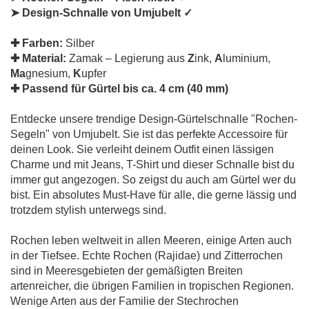
➤ Design-Schnalle von Umjubelt ✓
✚ Farben:
Silber
✚ Material:
Zamak – Legierung aus
Z
ink,
A
luminium,
Ma
gnesium,
K
upfer
✚ Passend für Gürtel bis ca. 4 cm (40 mm)
Entdecke unsere trendige Design-Gürtelschnalle "Rochen-
Segeln" von Umjubelt. Sie ist das perfekte Accessoire für
deinen Look. Sie verleiht deinem Outfit einen lässigen
Charme und mit Jeans, T-Shirt und dieser Schnalle bist du
immer gut angezogen. So zeigst du auch am Gürtel wer du
bist. Ein absolutes Must-Have für alle, die gerne lässig und
trotzdem stylish unterwegs sind.
Rochen leben weltweit in allen Meeren, einige Arten auch
in der Tiefsee. Echte Rochen (Rajidae) und Zitterrochen
sind in Meeresgebieten der gemäßigten Breiten
artenreicher, die übrigen Familien in tropischen Regionen.
Wenige Arten aus der Familie der Stechrochen