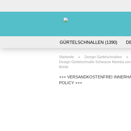
GÜRTELSCHNALLEN (1390)
D
DORNSCHNALLEN (61)
GÜRTE
»
»
Startseite
Design Gürtelschnallen
Design Gürtelschnalle Schwarze Mamba von Um
Breite
+++ VERSANDKOSTENFREI INNERHA
POLICY +++