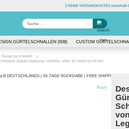
KEINE VERSANDKOSTEN (innerhalb D
Sprache auswähle
Suche...
E-Ma
ESIGN GÜRTELSCHNALLEN (508)
CUSTOM GÜRTELSCHNAL
L (74)
ACCESSOIRES (45)
Pas
»
Design by Umjubelt
jubelt, Zamak-Legierung, nickelfrei, silber, für Gürtel bis 40 mm
LB DEUTSCHLANDS | 30-TAGE RÜCKGABE | FREE SHIPPING WITH
Des
Brazil
Konto 
Gür
Passw
Sc
von
Leg