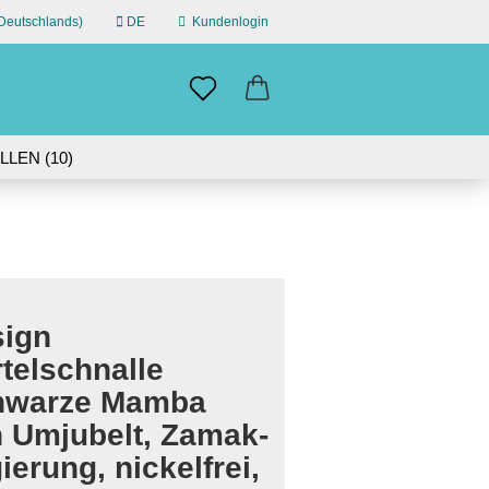
eutschlands)
DE
Kundenlogin
n
il
LEN (10)
ÜBER UNS
swort
IN GERMANY | 30-DAY RETURN
ign
erstellen
telschnalle
ort vergessen?
hwarze Mamba
 Umjubelt, Zamak-
ierung, nickelfrei,