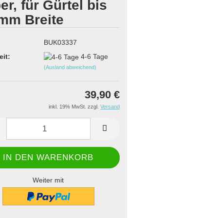
ber, für Gürtel bis
mm Breite
BUK03337
eit:
4-6 Tage
(Ausland abweichend)
39,90 €
inkl. 19% MwSt. zzgl.
Versand
Weiter mit