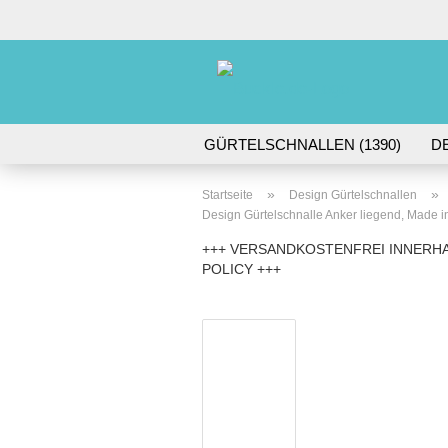
GÜRTELSCHNALLEN (1390)
D
DORNSCHNALLEN (61)
GÜRTE
»
»
Startseite
Design Gürtelschnallen
Design Gürtelschnalle Anker liegend, Made in Ita
+++ VERSANDKOSTENFREI INNERHA
POLICY +++