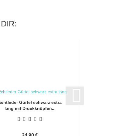
DIR:
Echtleder Gürtel schwarz extra
Echtleder Gürtel bra
lang mit Druckknöpfen...
mit Druckknöp
24,90 €
24,90 