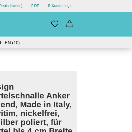
eutschlands)
DE
Kundenlogin
n
il
LEN (10)
ÜBER UNS
swort
IN GERMANY | 30-DAY RETURN
ign
erstellen
telschnalle Anker
ort vergessen?
gend, Made in Italy,
itim, nickelfrei,
ilber poliert, für
tel bis 4 cm Breite