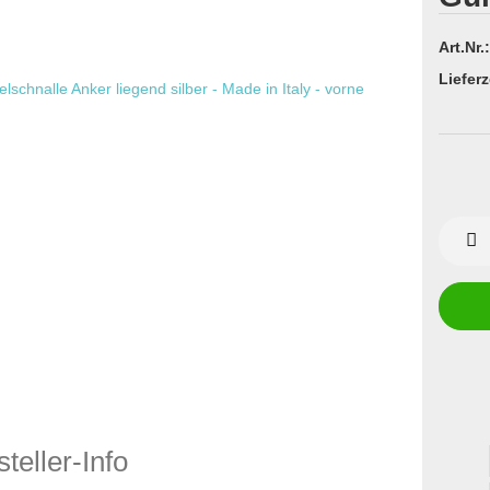
Art.Nr.:
Lieferz
teller-Info