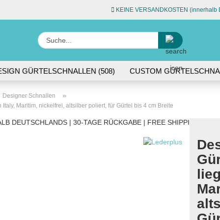
KEINE VERSANDKOSTEN (innerhalb D
Sprache auswähle
Suche...
E-Ma
ESIGN GÜRTELSCHNALLEN (508)
CUSTOM GÜRTELSCHNAL
L (74)
ACCESSOIRES (45)
Pas
»
Designer Schnallen
ly, Maritim, nickelfrei, altsilber poliert, für Gürtel bis 4 cm Breite
LB DEUTSCHLANDS | 30-TAGE RÜCKGABE | FREE SHIPPING WITH
Des
Konto 
Gür
Passw
lie
Mar
alts
Gür