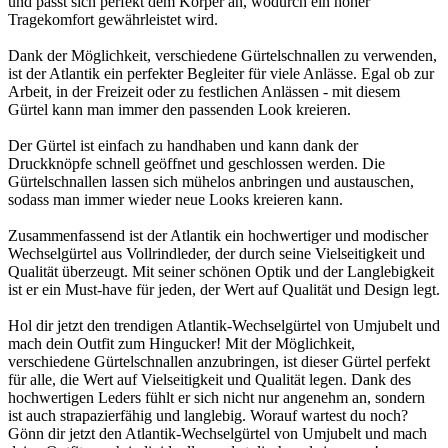
und passt sich perfekt dem Körper an, wodurch ein hoher
Tragekomfort gewährleistet wird.
Dank der Möglichkeit, verschiedene Gürtelschnallen zu verwenden,
ist der Atlantik ein perfekter Begleiter für viele Anlässe. Egal ob zur
Arbeit, in der Freizeit oder zu festlichen Anlässen - mit diesem
Gürtel kann man immer den passenden Look kreieren.
Der Gürtel ist einfach zu handhaben und kann dank der
Druckknöpfe schnell geöffnet und geschlossen werden. Die
Gürtelschnallen lassen sich mühelos anbringen und austauschen,
sodass man immer wieder neue Looks kreieren kann.
Zusammenfassend ist der Atlantik ein hochwertiger und modischer
Wechselgürtel aus Vollrindleder, der durch seine Vielseitigkeit und
Qualität überzeugt. Mit seiner schönen Optik und der Langlebigkeit
ist er ein Must-have für jeden, der Wert auf Qualität und Design legt.
Hol dir jetzt den trendigen Atlantik-Wechselgürtel von Umjubelt und
mach dein Outfit zum Hingucker! Mit der Möglichkeit,
verschiedene Gürtelschnallen anzubringen, ist dieser Gürtel perfekt
für alle, die Wert auf Vielseitigkeit und Qualität legen. Dank des
hochwertigen Leders fühlt er sich nicht nur angenehm an, sondern
ist auch strapazierfähig und langlebig. Worauf wartest du noch?
Gönn dir jetzt den Atlantik-Wechselgürtel von Umjubelt und mach