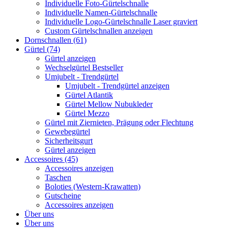
Individuelle Foto-Gürtelschnalle
Individuelle Namen-Gürtelschnalle
Individuelle Logo-Gürtelschnalle Laser graviert
Custom Gürtelschnallen anzeigen
Dornschnallen (61)
Gürtel (74)
Gürtel anzeigen
Wechselgürtel Bestseller
Umjubelt - Trendgürtel
Umjubelt - Trendgürtel anzeigen
Gürtel Atlantik
Gürtel Mellow Nubukleder
Gürtel Mezzo
Gürtel mit Ziernieten, Prägung oder Flechtung
Gewebegürtel
Sicherheitsgurt
Gürtel anzeigen
Accessoires (45)
Accessoires anzeigen
Taschen
Boloties (Western-Krawatten)
Gutscheine
Accessoires anzeigen
Über uns
Über uns