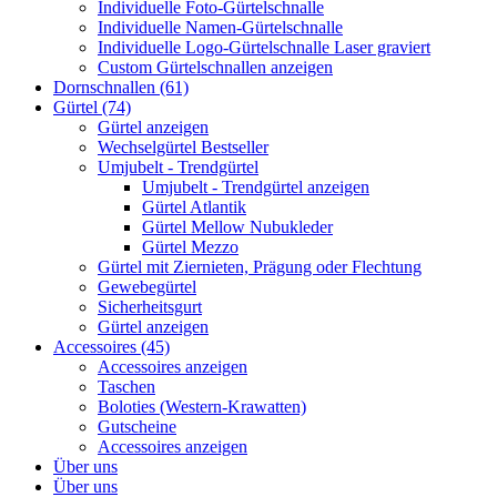
Individuelle Foto-Gürtelschnalle
Individuelle Namen-Gürtelschnalle
Individuelle Logo-Gürtelschnalle Laser graviert
Custom Gürtelschnallen anzeigen
Dornschnallen (61)
Gürtel (74)
Gürtel anzeigen
Wechselgürtel Bestseller
Umjubelt - Trendgürtel
Umjubelt - Trendgürtel anzeigen
Gürtel Atlantik
Gürtel Mellow Nubukleder
Gürtel Mezzo
Gürtel mit Ziernieten, Prägung oder Flechtung
Gewebegürtel
Sicherheitsgurt
Gürtel anzeigen
Accessoires (45)
Accessoires anzeigen
Taschen
Boloties (Western-Krawatten)
Gutscheine
Accessoires anzeigen
Über uns
Über uns