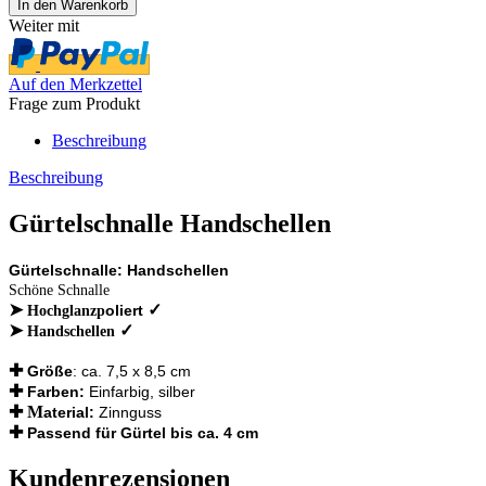
Weiter mit
Auf den Merkzettel
Frage zum Produkt
Beschreibung
Beschreibung
Gürtelschnalle Handschellen
Gürtelschnalle: Handschellen
Schöne Schnalle
➤
✓
oliert
Hochglanzp
➤
✓
Handschellen
✚
Größe
: ca. 7,5 x 8,5 cm
✚
Farben:
Einfarbig, silber
✚ M
aterial:
Zinnguss
✚
Passend für Gürtel bis ca. 4 cm
Kundenrezensionen