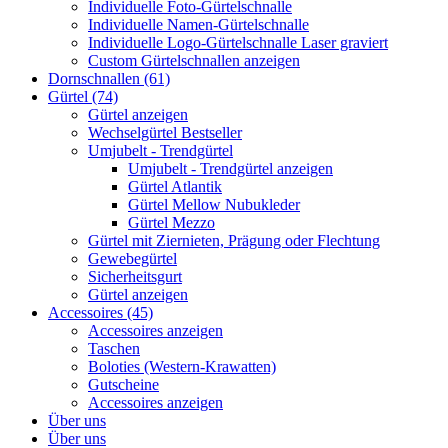
Individuelle Foto-Gürtelschnalle
Individuelle Namen-Gürtelschnalle
Individuelle Logo-Gürtelschnalle Laser graviert
Custom Gürtelschnallen anzeigen
Dornschnallen (61)
Gürtel (74)
Gürtel anzeigen
Wechselgürtel Bestseller
Umjubelt - Trendgürtel
Umjubelt - Trendgürtel anzeigen
Gürtel Atlantik
Gürtel Mellow Nubukleder
Gürtel Mezzo
Gürtel mit Ziernieten, Prägung oder Flechtung
Gewebegürtel
Sicherheitsgurt
Gürtel anzeigen
Accessoires (45)
Accessoires anzeigen
Taschen
Boloties (Western-Krawatten)
Gutscheine
Accessoires anzeigen
Über uns
Über uns