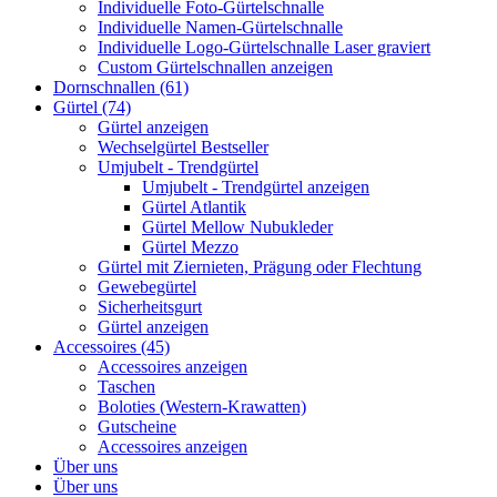
Individuelle Foto-Gürtelschnalle
Individuelle Namen-Gürtelschnalle
Individuelle Logo-Gürtelschnalle Laser graviert
Custom Gürtelschnallen anzeigen
Dornschnallen (61)
Gürtel (74)
Gürtel anzeigen
Wechselgürtel Bestseller
Umjubelt - Trendgürtel
Umjubelt - Trendgürtel anzeigen
Gürtel Atlantik
Gürtel Mellow Nubukleder
Gürtel Mezzo
Gürtel mit Ziernieten, Prägung oder Flechtung
Gewebegürtel
Sicherheitsgurt
Gürtel anzeigen
Accessoires (45)
Accessoires anzeigen
Taschen
Boloties (Western-Krawatten)
Gutscheine
Accessoires anzeigen
Über uns
Über uns