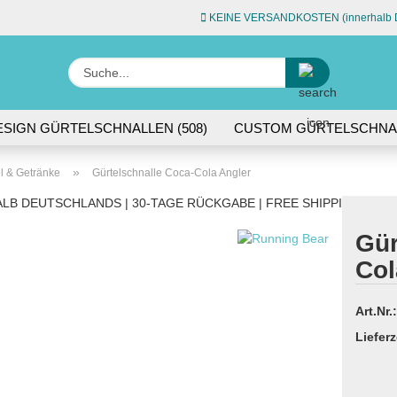
KEINE VERSANDKOSTEN (innerhalb D
Sprache auswähle
Suche...
E-Ma
ESIGN GÜRTELSCHNALLEN (508)
CUSTOM GÜRTELSCHNAL
L (74)
ACCESSOIRES (45)
Pas
»
l & Getränke
Gürtelschnalle Coca-Cola Angler
LB DEUTSCHLANDS | 30-TAGE RÜCKGABE | FREE SHIPPING WITH
Gür
Col
Konto 
Passw
Art.Nr.:
Lieferz