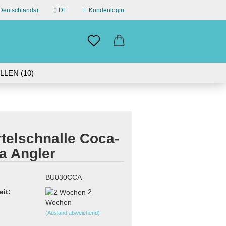
eutschlands)
DE
Kundenlogin
n
il
LEN (10)
ÜBER UNS
swort
IN GERMANY | 30-DAY RETURN
telschnalle Coca-
a Angler
erstellen
ort vergessen?
BU030CCA
eit:
2
Wochen
(Ausland abweichend)