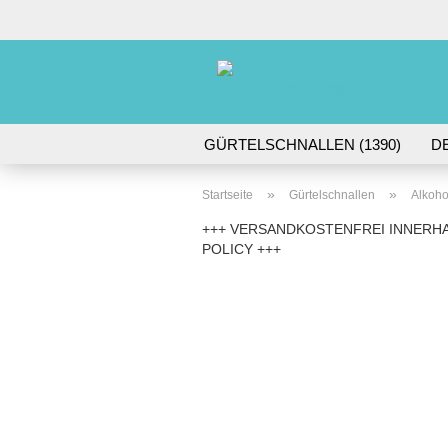
GÜRTELSCHNALLEN (1390)
D
DORNSCHNALLEN (61)
GÜRTE
»
»
Startseite
Gürtelschnallen
Alkoho
+++ VERSANDKOSTENFREI INNERHA
POLICY +++