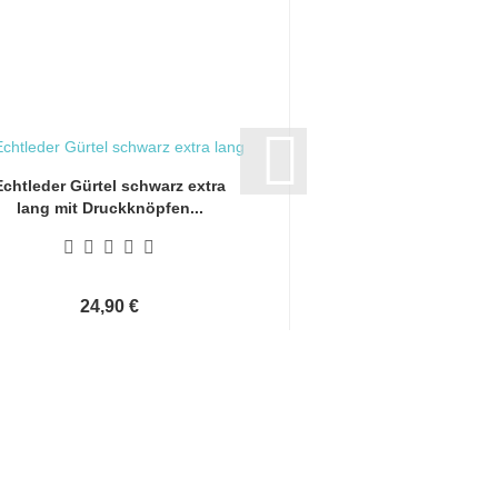
Echtleder Gürtel schwarz extra
Echtleder Gürtel bra
lang mit Druckknöpfen...
mit Druckknöp
24,90 €
24,90 