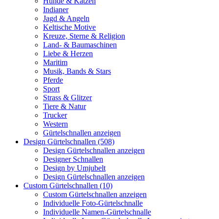
Hunde & Katzen
Indianer
Jagd & Angeln
Keltische Motive
Kreuze, Sterne & Religion
Land- & Baumaschinen
Liebe & Herzen
Maritim
Musik, Bands & Stars
Pferde
Sport
Strass & Glitzer
Tiere & Natur
Trucker
Western
Gürtelschnallen anzeigen
Design Gürtelschnallen (508)
Design Gürtelschnallen anzeigen
Designer Schnallen
Design by Umjubelt
Design Gürtelschnallen anzeigen
Custom Gürtelschnallen (10)
Custom Gürtelschnallen anzeigen
Individuelle Foto-Gürtelschnalle
Individuelle Namen-Gürtelschnalle