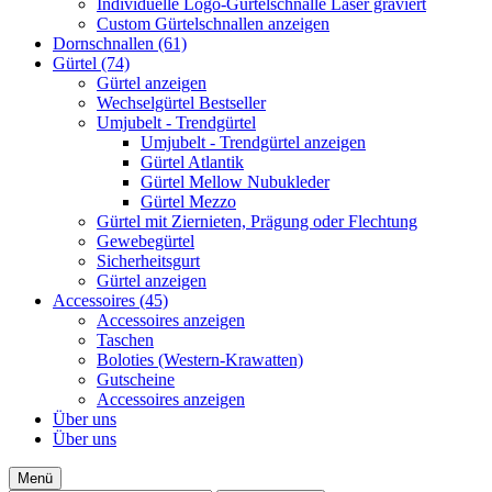
Individuelle Logo-Gürtelschnalle Laser graviert
Custom Gürtelschnallen anzeigen
Dornschnallen (61)
Gürtel (74)
Gürtel anzeigen
Wechselgürtel Bestseller
Umjubelt - Trendgürtel
Umjubelt - Trendgürtel anzeigen
Gürtel Atlantik
Gürtel Mellow Nubukleder
Gürtel Mezzo
Gürtel mit Ziernieten, Prägung oder Flechtung
Gewebegürtel
Sicherheitsgurt
Gürtel anzeigen
Accessoires (45)
Accessoires anzeigen
Taschen
Boloties (Western-Krawatten)
Gutscheine
Accessoires anzeigen
Über uns
Über uns
Menü