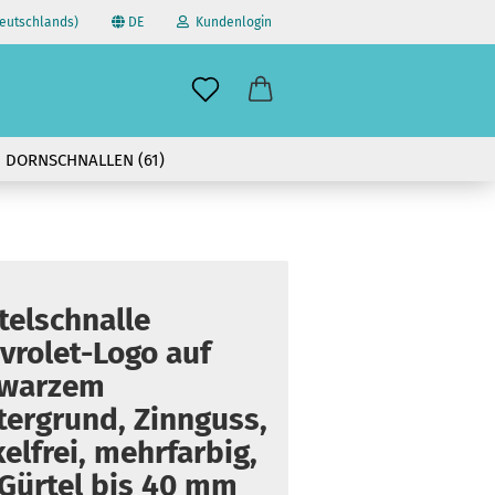
eutschlands)
DE
Kundenlogin
il
DORNSCHNALLEN (61)
wort
ÜBER UNS
 | 30-DAY RETURN POLICY +++
telschnalle
erstellen
vrolet-Logo auf
ort vergessen?
hwarzem
tergrund, Zinnguss,
kelfrei, mehrfarbig,
 Gürtel bis 40 mm