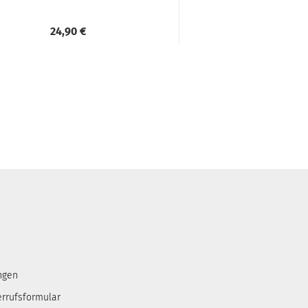
24,90 €
24,90 
ngen
errufsformular