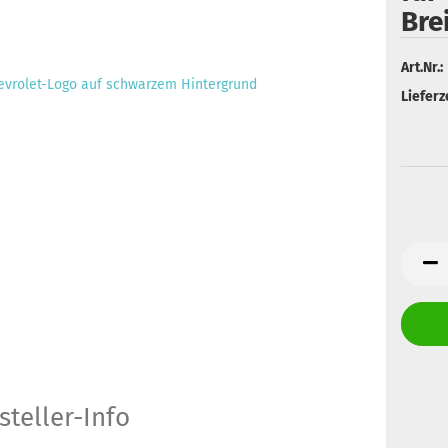
Bre
Art.Nr.:
Lieferze
steller-Info