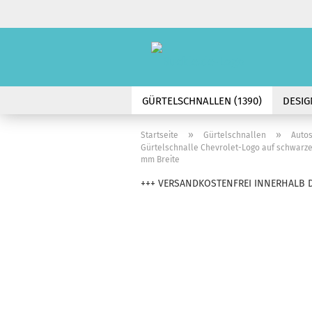
GÜRTELSCHNALLEN (1390)
DESIG
GÜRTEL (74)
ACCESSOIRES (45)
»
»
Startseite
Gürtelschnallen
Auto
Gürtelschnalle Chevrolet-Logo auf schwarzem 
mm Breite
+++ VERSANDKOSTENFREI INNERHALB D