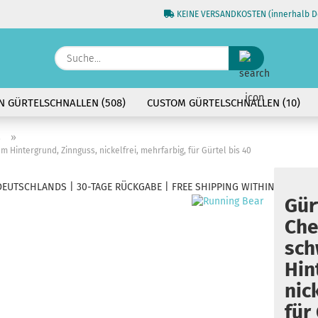
KEINE VERSANDKOSTEN (innerhalb D
Sprache auswählen
Suche...
E-Ma
N GÜRTELSCHNALLEN (508)
CUSTOM GÜRTELSCHNALLEN (10)
Pass
»
s
Hintergrund, Zinnguss, nickelfrei, mehrfarbig, für Gürtel bis 40
EUTSCHLANDS | 30-TAGE RÜCKGABE | FREE SHIPPING WITHIN GERMANY
Gür
Konto 
Che
Passw
sc
Hin
nic
für