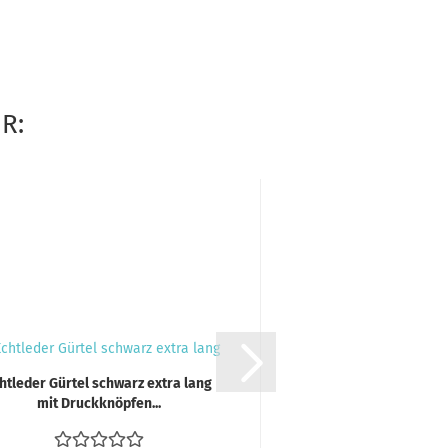
R:
htleder Gürtel schwarz extra lang
Echtleder Gürtel bra
mit Druckknöpfen...
mit Druckknöp