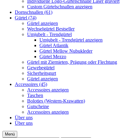
Individuelle Logo-Gürtelschnalle Laser graviert
Custom Gürtelschnallen anzeigen
Dornschnallen (61)
Gürtel (74)
Gürtel anzeigen
Wechselgürtel Bestseller
Umjubelt - Trendgürtel
Umjubelt - Trendgürtel anzeigen
Gürtel Atlantik
Gürtel Mellow Nubukleder
Gürtel Mezzo
Gürtel mit Ziernieten, Prägung oder Flechtung
Gewebegürtel
Sicherheitsgurt
Gürtel anzeigen
Accessoires (45)
Accessoires anzeigen
Taschen
Boloties (Western-Krawatten)
Gutscheine
Accessoires anzeigen
Über uns
Über uns
Menü