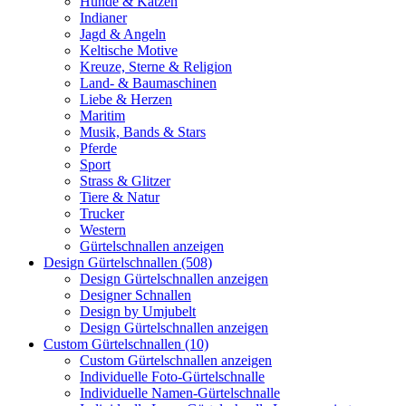
Hunde & Katzen
Indianer
Jagd & Angeln
Keltische Motive
Kreuze, Sterne & Religion
Land- & Baumaschinen
Liebe & Herzen
Maritim
Musik, Bands & Stars
Pferde
Sport
Strass & Glitzer
Tiere & Natur
Trucker
Western
Gürtelschnallen anzeigen
Design Gürtelschnallen (508)
Design Gürtelschnallen anzeigen
Designer Schnallen
Design by Umjubelt
Design Gürtelschnallen anzeigen
Custom Gürtelschnallen (10)
Custom Gürtelschnallen anzeigen
Individuelle Foto-Gürtelschnalle
Individuelle Namen-Gürtelschnalle