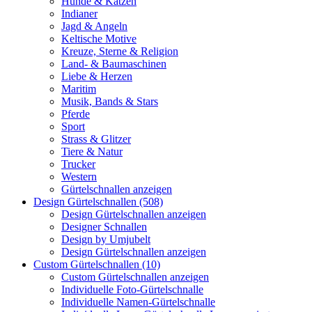
Hunde & Katzen
Indianer
Jagd & Angeln
Keltische Motive
Kreuze, Sterne & Religion
Land- & Baumaschinen
Liebe & Herzen
Maritim
Musik, Bands & Stars
Pferde
Sport
Strass & Glitzer
Tiere & Natur
Trucker
Western
Gürtelschnallen anzeigen
Design Gürtelschnallen (508)
Design Gürtelschnallen anzeigen
Designer Schnallen
Design by Umjubelt
Design Gürtelschnallen anzeigen
Custom Gürtelschnallen (10)
Custom Gürtelschnallen anzeigen
Individuelle Foto-Gürtelschnalle
Individuelle Namen-Gürtelschnalle