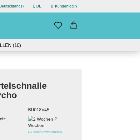
eutschlands)
DE
Kundenlogin
n
il
LEN (10)
ÜBER UNS
swort
IN GERMANY | 30-DAY RETURN
telschnalle
ycho
erstellen
ort vergessen?
BU018V45
eit:
2
Wochen
(Ausland abweichend)