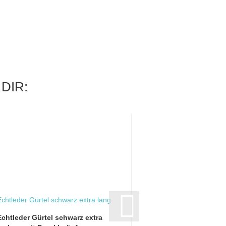
DIR:
Echtleder Gürtel schwarz extra
Echtleder Gürtel bra