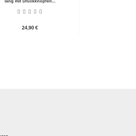
lang mit Druckknöpfen...
mit Druckknöp
24,90 €
24,90 