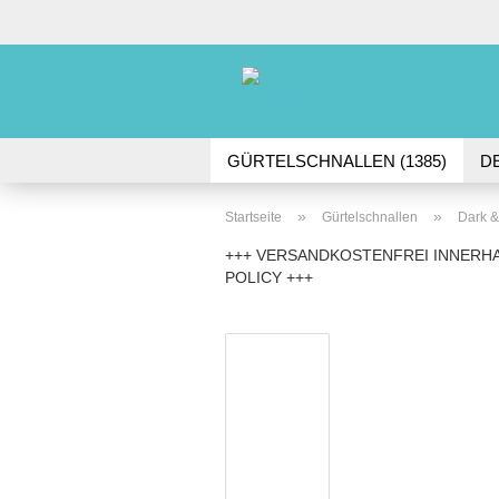
GÜRTELSCHNALLEN (1385)
D
DORNSCHNALLEN (49)
GÜRTE
»
»
Startseite
Gürtelschnallen
Dark 
+++ VERSANDKOSTENFREI INNERHA
POLICY +++