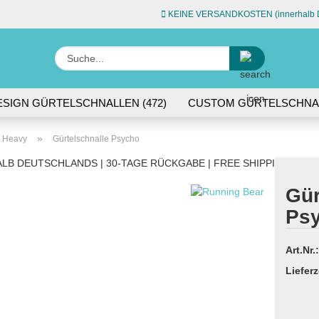
KEINE VERSANDKOSTEN (innerhalb D
Sprache auswähle
Suche...
E-Ma
ESIGN GÜRTELSCHNALLEN (472)
CUSTOM GÜRTELSCHNAL
L (74)
ACCESSOIRES (45)
Pas
»
& Heavy
Gürtelschnalle Psycho
LB DEUTSCHLANDS | 30-TAGE RÜCKGABE | FREE SHIPPING WITH
Gür
Ps
Konto 
Passw
Art.Nr.:
Lieferz