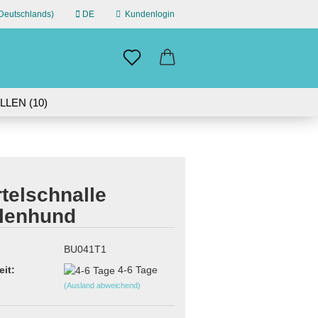
eutschlands)
DE
Kundenlogin
n
il
LEN (10)
ÜBER UNS
swort
IN GERMANY | 30-DAY RETURN
telschnalle
lenhund
erstellen
ort vergessen?
BU041T1
eit:
4-6 Tage
(Ausland abweichend)