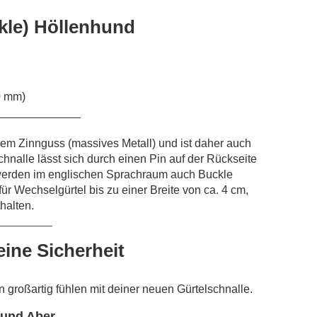
kle) Höllenhund
0 mm)
_____________
eiem Zinnguss (massives Metall) und ist daher auch
schnalle lässt sich durch einen Pin auf der Rückseite
werden im englischen Sprachraum auch Buckle
ür Wechselgürtel bis zu einer Breite von ca. 4 cm,
thalten.
__________
eine Sicherheit
rn großartig fühlen mit deiner neuen Gürtelschnalle.
 und Aber