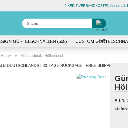
KEINE VERSANDKOSTEN (innerhalb D
Sprache auswähle
Suche...
E-Ma
ESIGN GÜRTELSCHNALLEN (508)
CUSTOM GÜRTELSCHNAL
L (74)
ACCESSOIRES (45)
Pas
»
& Heavy
Gürtelschnalle Höllenhund
LB DEUTSCHLANDS | 30-TAGE RÜCKGABE | FREE SHIPPING WITH
Gür
Höl
Konto 
Passw
Art.Nr.:
Lieferz