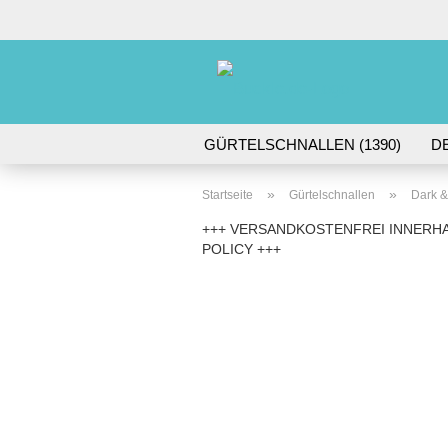
GÜRTELSCHNALLEN (1390)
D
DORNSCHNALLEN (61)
GÜRTE
»
»
Startseite
Gürtelschnallen
Dark 
+++ VERSANDKOSTENFREI INNERHA
POLICY +++