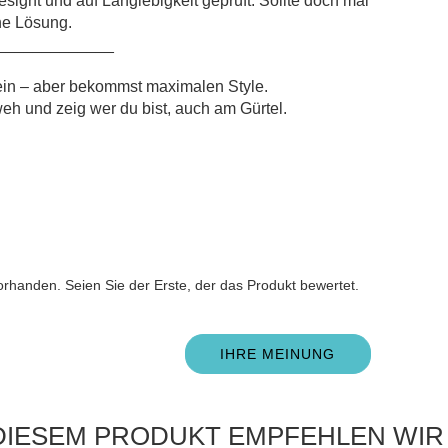
signt und auf Langlebigkeit geprüft. Sollte doch mal
ne Lösung.
_____________
 ein – aber bekommst maximalen Style.
eh und zeig wer du bist, auch am Gürtel.
n
rhanden. Seien Sie der Erste, der das Produkt bewertet.
IHRE MEINUNG
DIESEM PRODUKT EMPFEHLEN WIR 