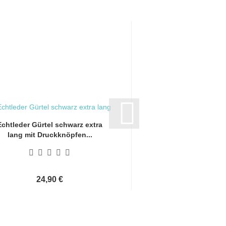
Echtleder Gürtel schwarz extra
Echtleder Gürtel bra
lang mit Druckknöpfen...
mit Druckknöp
24,90 €
24,90 