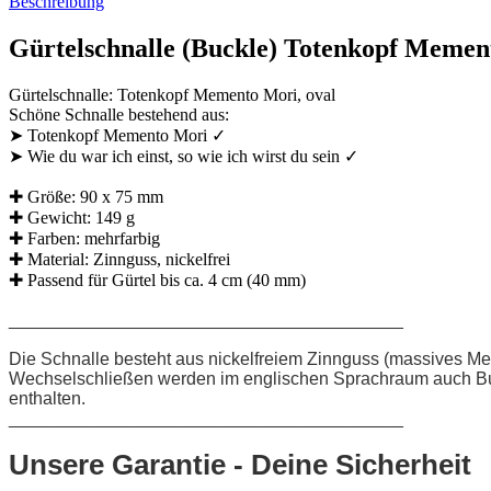
Beschreibung
Gürtelschnalle (Buckle) Totenkopf Mement
Gürtelschnalle: Totenkopf Memento Mori, oval
Schöne Schnalle bestehend aus:
➤ Totenkopf Memento Mori ✓
➤ Wie du war ich einst, so wie ich wirst du sein ✓
✚ Größe: 90 x 75 mm
✚ Gewicht: 149 g
✚ Farben: mehrfarbig
✚ Material: Zinnguss, nickelfrei
✚ Passend für Gürtel bis ca. 4 cm (40 mm)
________________________________________
Die Schnalle besteht aus nickelfreiem Zinnguss (massives Metal
Wechselschließen werden im englischen Sprachraum auch Buckle
enthalten.
________________________________________
Unsere Garantie - Deine Sicherheit