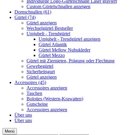
Individuelle Logo-Gürtelschnalle Laser graviert
Custom Gürtelschnallen anzeigen
Dornschnallen (61)
Gürtel (74)
Gürtel anzeigen
Wechselgürtel Bestseller
Umjubelt - Trendgürtel
Umjubelt - Trendgürtel anzeigen
Gürtel Atlantik
Gürtel Mellow Nubukleder
Gürtel Mezzo
Gürtel mit Ziernieten, Prägung oder Flechtung
Gewebegürtel
Sicherheitsgurt
Gürtel anzeigen
Accessoires (45)
Accessoires anzeigen
Taschen
Boloties (Western-Krawatten)
Gutscheine
Accessoires anzeigen
Über uns
Über uns
Menü