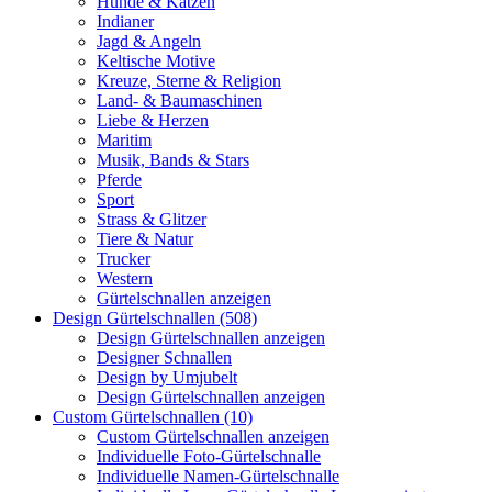
Hunde & Katzen
Indianer
Jagd & Angeln
Keltische Motive
Kreuze, Sterne & Religion
Land- & Baumaschinen
Liebe & Herzen
Maritim
Musik, Bands & Stars
Pferde
Sport
Strass & Glitzer
Tiere & Natur
Trucker
Western
Gürtelschnallen anzeigen
Design Gürtelschnallen (508)
Design Gürtelschnallen anzeigen
Designer Schnallen
Design by Umjubelt
Design Gürtelschnallen anzeigen
Custom Gürtelschnallen (10)
Custom Gürtelschnallen anzeigen
Individuelle Foto-Gürtelschnalle
Individuelle Namen-Gürtelschnalle