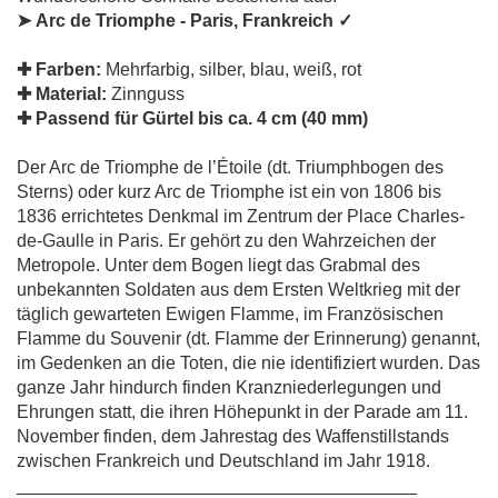
➤ Arc de Triomphe - Paris, Frankreich
✓
✚
Farben:
Mehrfarbig, silber, blau, weiß, rot
✚
Material:
Zinnguss
✚ P
assend für Gürtel bis ca. 4 cm (40 mm)
Der Arc de Triomphe de l’Étoile (dt. Triumphbogen des
Sterns) oder kurz Arc de Triomphe ist ein von 1806 bis
1836 errichtetes Denkmal im Zentrum der Place Charles-
de-Gaulle in Paris. Er gehört zu den Wahrzeichen der
Metropole. Unter dem Bogen liegt das Grabmal des
unbekannten Soldaten aus dem Ersten Weltkrieg mit der
täglich gewarteten Ewigen Flamme, im Französischen
Flamme du Souvenir (dt. Flamme der Erinnerung) genannt,
im Gedenken an die Toten, die nie identifiziert wurden. Das
ganze Jahr hindurch finden Kranzniederlegungen und
Ehrungen statt, die ihren Höhepunkt in der Parade am 11.
November finden, dem Jahrestag des Waffenstillstands
zwischen Frankreich und Deutschland im Jahr 1918.
________________________________________