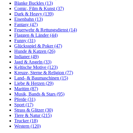
Blanke Buckles (13)
Comic, Film & Kunst (37)
Dark & Heavy (139)
Eisenbahn (13)
Fantasy (47)
Feuerwehr & Rettungsdienst (14)
Flaggen & Länder (44)
Funny (31)
Glücksspiel & Poker (47)
Hunde & Katzen (26)
Indianer (49)
Jagd & Angeln (33)
Keltische Motive (123)
Kreuze, Sterne & Religion (77)
Land- & Baumaschinen (15)
Liebe & Herzen (29)
Maritim (87)
Musik, Bands & Stars (95)
Pferde (31)
Sport (17)
Strass & Glitzer (30)
Tiere & Natur (215)
Trucker (18)
Western (120)