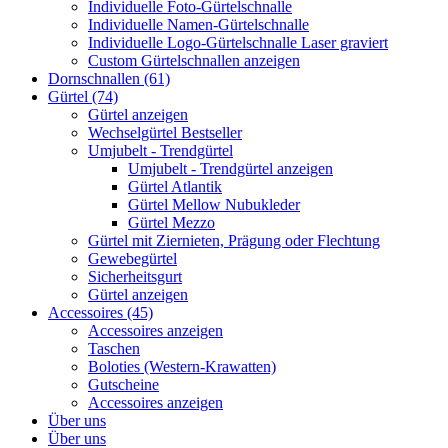
Individuelle Foto-Gürtelschnalle
Individuelle Namen-Gürtelschnalle
Individuelle Logo-Gürtelschnalle Laser graviert
Custom Gürtelschnallen anzeigen
Dornschnallen (61)
Gürtel (74)
Gürtel anzeigen
Wechselgürtel Bestseller
Umjubelt - Trendgürtel
Umjubelt - Trendgürtel anzeigen
Gürtel Atlantik
Gürtel Mellow Nubukleder
Gürtel Mezzo
Gürtel mit Ziernieten, Prägung oder Flechtung
Gewebegürtel
Sicherheitsgurt
Gürtel anzeigen
Accessoires (45)
Accessoires anzeigen
Taschen
Boloties (Western-Krawatten)
Gutscheine
Accessoires anzeigen
Über uns
Über uns