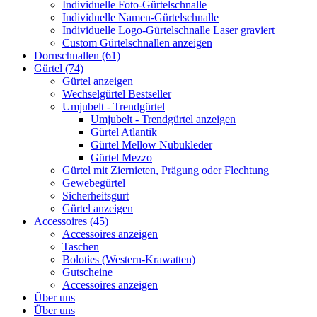
Individuelle Foto-Gürtelschnalle
Individuelle Namen-Gürtelschnalle
Individuelle Logo-Gürtelschnalle Laser graviert
Custom Gürtelschnallen anzeigen
Dornschnallen (61)
Gürtel (74)
Gürtel anzeigen
Wechselgürtel Bestseller
Umjubelt - Trendgürtel
Umjubelt - Trendgürtel anzeigen
Gürtel Atlantik
Gürtel Mellow Nubukleder
Gürtel Mezzo
Gürtel mit Ziernieten, Prägung oder Flechtung
Gewebegürtel
Sicherheitsgurt
Gürtel anzeigen
Accessoires (45)
Accessoires anzeigen
Taschen
Boloties (Western-Krawatten)
Gutscheine
Accessoires anzeigen
Über uns
Über uns