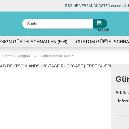
KEINE VERSANDKOSTEN (innerhalb D
Sprache auswähle
Suche...
E-Ma
ESIGN GÜRTELSCHNALLEN (508)
CUSTOM GÜRTELSCHNAL
L (74)
ACCESSOIRES (45)
Pas
»
, Sterne & Religion
Gürtelschnalle Kreuz
LB DEUTSCHLANDS | 30-TAGE RÜCKGABE | FREE SHIPPING WITH
Gür
Konto 
Art.Nr.:
Passw
Lieferz