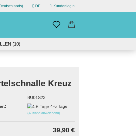
eutschlands)
DE
Kundenlogin
n
il
LEN (10)
ÜBER UNS
swort
IN GERMANY | 30-DAY RETURN
telschnalle Kreuz
erstellen
BU01S23
ort vergessen?
eit:
4-6 Tage
(Ausland abweichend)
39,90 €