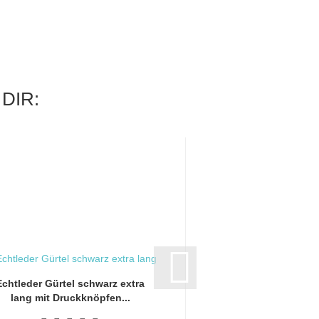
DIR:
Echtleder Gürtel schwarz extra
Echtleder Gürtel bra
lang mit Druckknöpfen...
mit Druckknöp