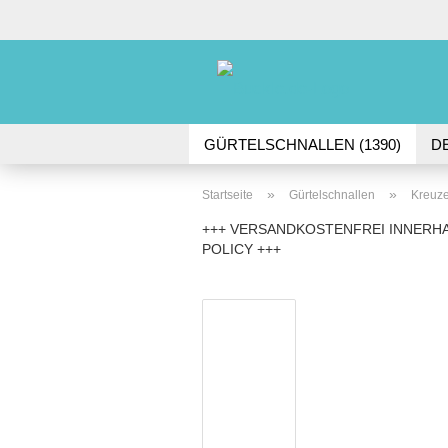
GÜRTELSCHNALLEN (1390)
D
DORNSCHNALLEN (61)
GÜRTE
»
»
Startseite
Gürtelschnallen
Kreuze
+++ VERSANDKOSTENFREI INNERHA
POLICY +++