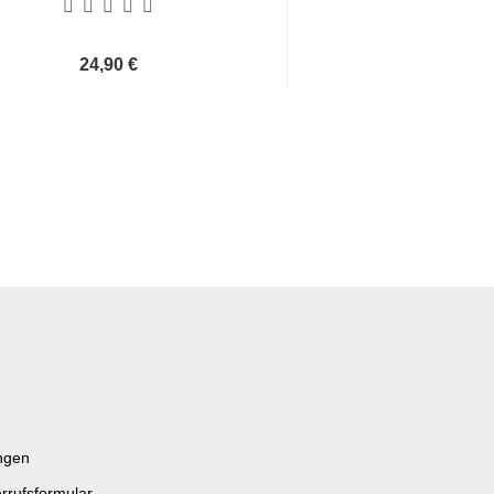
24,90 €
24,90 
ngen
rrufsformular