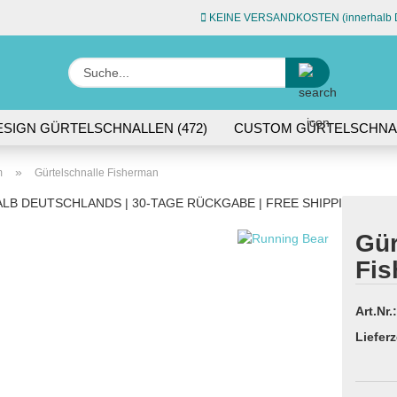
KEINE VERSANDKOSTEN (innerhalb D
Sprache auswähle
Suche...
E-Ma
ESIGN GÜRTELSCHNALLEN (472)
CUSTOM GÜRTELSCHNAL
L (74)
ACCESSOIRES (45)
Pas
»
m
Gürtelschnalle Fisherman
LB DEUTSCHLANDS | 30-TAGE RÜCKGABE | FREE SHIPPING WITH
Gür
Fi
Konto 
Passw
Art.Nr.:
Lieferz