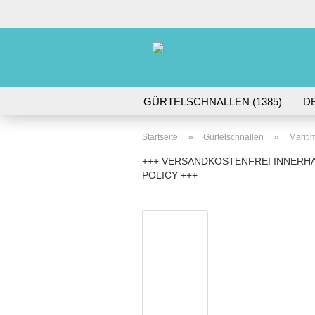
GÜRTELSCHNALLEN (1385)
D
DORNSCHNALLEN (49)
GÜRTE
»
»
Startseite
Gürtelschnallen
Mariti
+++ VERSANDKOSTENFREI INNERHA
POLICY +++