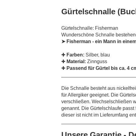
Gürtelschnalle (Buc
Gürtelschnalle: Fisherman
Wunderschöne Schnalle bestehen
➤ Fisherman - ein Mann in einem
✚
Farben:
Silber, blau
✚
Material:
Zinnguss
✚
Passend für Gürtel bis ca. 4 c
___________________________
Die Schnalle besteht aus nickelfr
für Allergiker geeignet. Die Gürtel
verschließen. Wechselschließen 
genannt. Die Gürtelschlaufe passt f
dieser ist nicht im Lieferumfang en
___________________________
Unsere Garantie - D