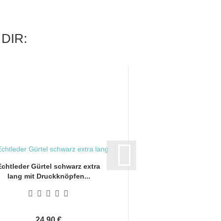
DIR:
Echtleder Gürtel schwarz extra
Echtleder Gürtel bra
lang mit Druckknöpfen...
mit Druckknöp
24,90 €
24,90 